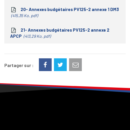
20- Annexes budgétaires PV125-2 annexe 1 DM3
415,35 Ko, pdf
21- Annexes budgétaires PV125-2 annexe 2
APCP
413,29 Ko, pdf
Partager sur :