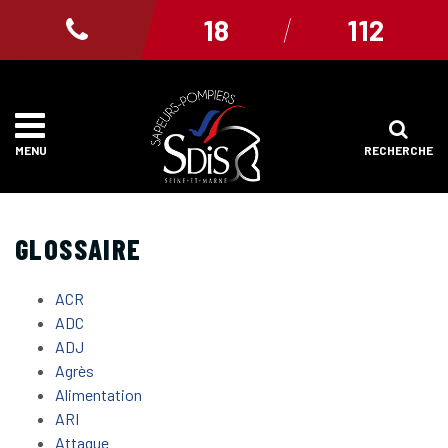
Gestion des traceurs
18
112
RECHERCHE
MENU
GLOSSAIRE
ACR
ADC
ADJ
Agrès
Alimentation
ARI
Attaque